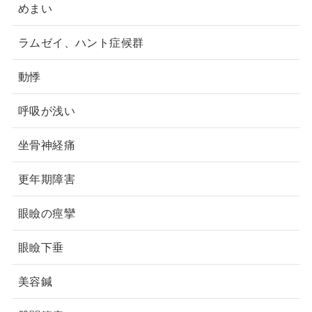
めまい
ラムゼイ、ハント症候群
動悸
呼吸が浅い
坐骨神経痛
更年期障害
眼瞼の痙攣
眼瞼下垂
美容鍼