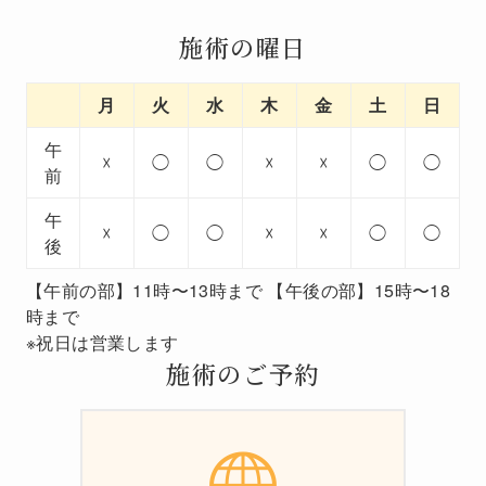
施術の曜日
月
火
水
木
金
土
日
午
☓
◯
◯
☓
☓
◯
◯
前
午
☓
◯
◯
☓
☓
◯
◯
後
【午前の部】11時〜13時まで 【午後の部】15時〜18
時まで
※祝日は営業します
施術のご予約