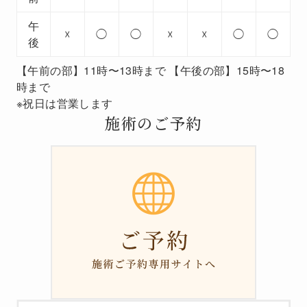
午
☓
◯
◯
☓
☓
◯
◯
後
【午前の部】11時〜13時まで 【午後の部】15時〜18
時まで
※祝日は営業します
施術のご予約