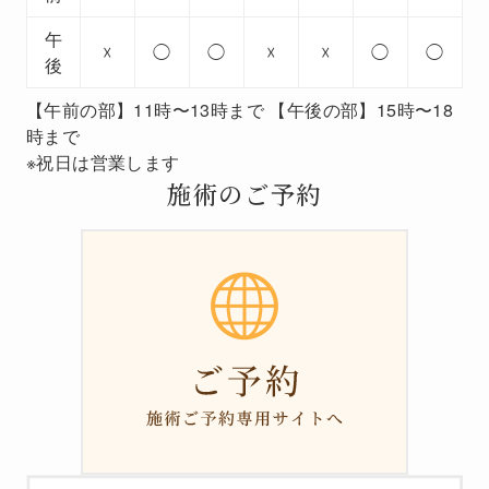
午
☓
◯
◯
☓
☓
◯
◯
後
【午前の部】11時〜13時まで 【午後の部】15時〜18
時まで
※祝日は営業します
施術のご予約